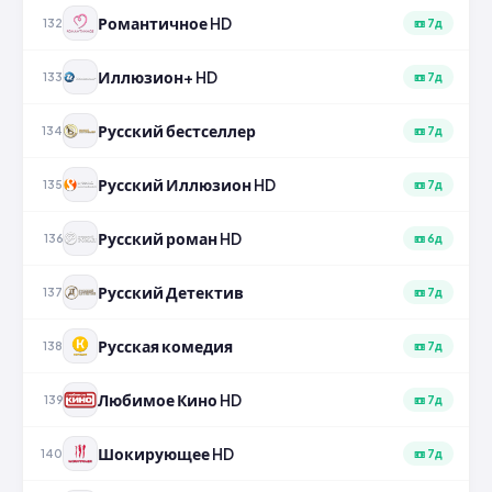
Романтичное HD
132
📼 7д
Иллюзион+ HD
133
📼 7д
Русский бестселлер
134
📼 7д
Русский Иллюзион HD
135
📼 7д
Русский роман HD
136
📼 6д
Русский Детектив
137
📼 7д
Русская комедия
138
📼 7д
Любимое Кино HD
139
📼 7д
Шокирующее HD
140
📼 7д