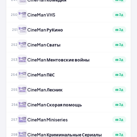
CineMan VHS
250
📼 3д
CineMan РуКино
251
📼 3д
CineMan Сваты
252
📼 3д
CineMan Ментовские войны
253
📼 3д
CineMan ПёС
254
📼 3д
CineMan Лесник
255
📼 3д
CineMan Скорая помощь
256
📼 3д
CineMan Miniseries
257
📼 3д
CineMan Криминальные Сериалы
258
📼 3д