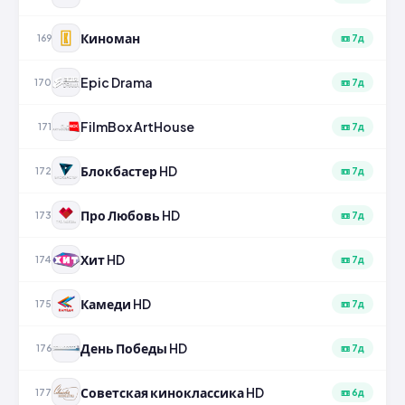
Киноман
169
📼 7д
Epic Drama
170
📼 7д
FilmBox ArtHouse
171
📼 7д
Блокбастер HD
172
📼 7д
Про Любовь HD
173
📼 7д
Хит HD
174
📼 7д
Камеди HD
175
📼 7д
День Победы HD
176
📼 7д
Советская киноклассика HD
177
📼 6д