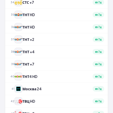
СТС +7
34
📼 7д
ТНТ HD
35
📼 7д
ТНТ HD
36
📼 7д
ТНТ +2
37
📼 7д
ТНТ +4
38
📼 7д
ТНТ +7
39
📼 7д
ТНТ4 HD
40
📼 7д
Москва 24
41
📼 7д
ТВЦ HD
42
📼 7д