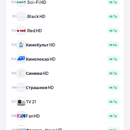
.Sci-Fi HD
150
📼 7д
.Black HD
151
📼 7д
.Red HD
152
📼 7д
КиноКульт HD
153
📼 6д
Кинопоказ HD
154
📼 7д
Синема HD
155
📼 7д
Страшное HD
156
📼 7д
TV 21
157
📼 7д
Fan HD
158
📼 7д