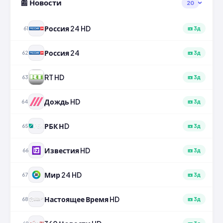
📰 Новости
20
›
Россия 24 HD
61
📼 3д
Россия 24
62
📼 3д
RT HD
63
📼 3д
Дождь HD
64
📼 3д
РБК НD
65
📼 3д
Известия HD
66
📼 3д
Мир 24 HD
67
📼 3д
Настоящее Время HD
68
📼 3д