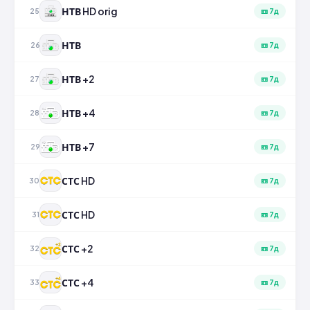
НТВ HD orig
25
📼 7д
НТВ
26
📼 7д
НТВ +2
27
📼 7д
НТВ +4
28
📼 7д
НТВ +7
29
📼 7д
СТС HD
30
📼 7д
СТС HD
31
📼 7д
СТС +2
32
📼 7д
СТС +4
33
📼 7д