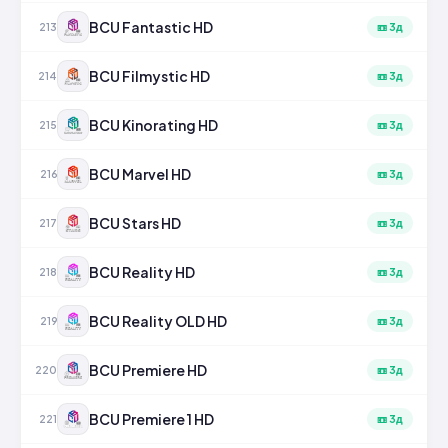
BCU Fantastic HD
213
📼 3д
BCU Filmystic HD
214
📼 3д
BCU Kinorating HD
215
📼 3д
BCU Marvel HD
216
📼 3д
BCU Stars HD
217
📼 3д
BCU Reality HD
218
📼 3д
BCU Reality OLD HD
219
📼 3д
BCU Premiere HD
220
📼 3д
BCU Premiere 1 HD
221
📼 3д