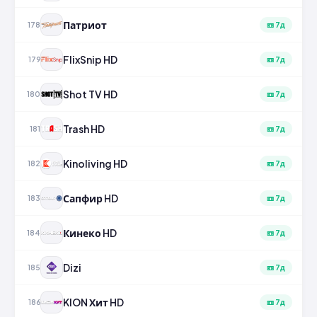
Патриот
178
📼 7д
FlixSnip HD
179
📼 7д
Shot TV HD
180
📼 7д
Trash HD
181
📼 7д
Kinoliving HD
182
📼 7д
Сапфир HD
183
📼 7д
Кинеко HD
184
📼 7д
Dizi
185
📼 7д
KION Хит HD
186
📼 7д