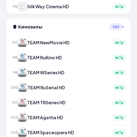
Silk Way Cinema HD
196
📼 7д
🍿 Кинозалы
389
›
TEAM NewMovie HD
197
📼 7д
TEAM RuKino HD
198
📼 7д
TEAM WSeries HD
199
📼 7д
TEAM RuSerial HD
200
📼 7д
TEAM TRSeries HD
201
📼 7д
TEAM Agatha HD
202
📼 7д
TEAM Spaceopera HD
203
📼 7д