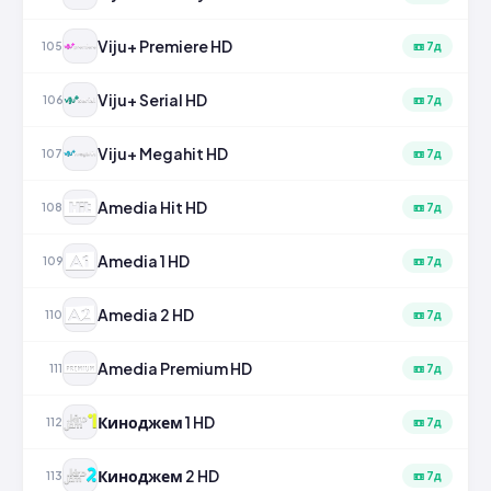
Viju+ Premiere HD
105
📼 7д
Viju+ Serial HD
106
📼 7д
Viju+ Megahit HD
107
📼 7д
Amedia Hit HD
108
📼 7д
Amedia 1 HD
109
📼 7д
Amedia 2 HD
110
📼 7д
Amedia Premium HD
111
📼 7д
Киноджем 1 HD
112
📼 7д
Киноджем 2 HD
113
📼 7д