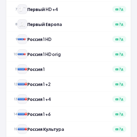
Первый HD +4
7
📼 7д
Первый Евpопa
8
📼 7д
Россия 1 HD
9
📼 7д
Россия 1 HD orig
10
📼 7д
Россия 1
11
📼 7д
Россия 1 +2
12
📼 7д
Россия 1 +4
13
📼 7д
Россия 1 +6
14
📼 7д
Россия Культуpa
15
📼 7д