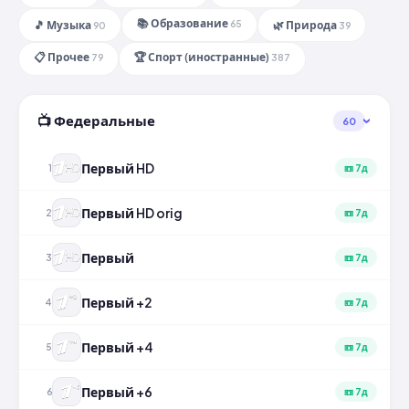
📚 Образование
🎵 Музыка
65
🌿 Природа
90
39
📋 Прочее
🏆 Спорт (иностранные)
79
387
📺 Федеральные
60
›
Первый HD
1
📼 7д
Первый HD orig
2
📼 7д
Первый
3
📼 7д
Первый +2
4
📼 7д
Первый +4
5
📼 7д
Первый +6
6
📼 7д